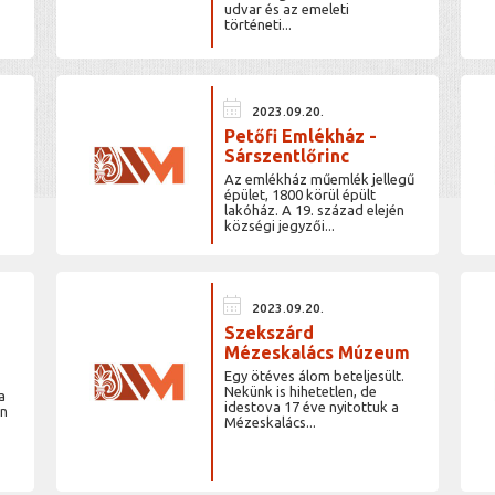
udvar és az emeleti
történeti...
calendar_month
2023.09.20.
Petőfi Emlékház -
Sárszentlőrinc
Az emlékház műemlék jellegű
épület, 1800 körül épült
lakóház. A 19. század elején
községi jegyzői...
calendar_month
2023.09.20.
Szekszárd
Mézeskalács Múzeum
Egy ötéves álom beteljesült.
Nekünk is hihetetlen, de
a
idestova 17 éve nyitottuk a
an
Mézeskalács...