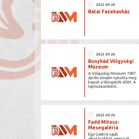
calendar_month
2023.09.20.
Bátai Fazekasház
.
calendar_month
2023.09.20.
Bonyhád Völgységi
Múzeum
A Völgységi Múzeum 1987.
április elsején nyitotta meg
kapuit a látogatók előtt. A
tájmúzeumként...
calendar_month
2023.09.20.
Fadd Mítosz-
Mesegaléria
Egy Galéria saját
alkotásokból, nemcsak