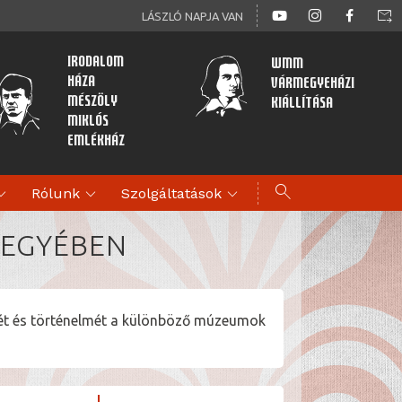
forward_to_inbox
LÁSZLÓ NAPJA VAN
Irodalom
WMM
Háza
Vármegyeházi
Mészöly
kiállítása
Miklós
Emlékház
search
d_more
expand_more
expand_more
Rólunk
Szolgáltatások
MEGYÉBEN
égét és történelmét a különböző múzeumok