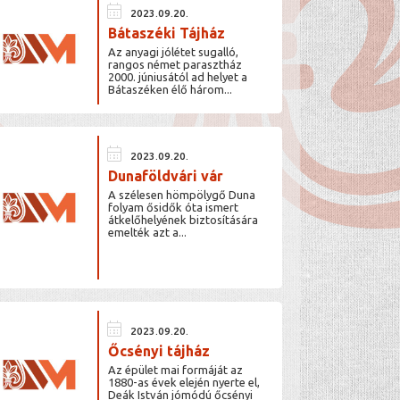
calendar_month
2023.09.20.
Bátaszéki Tájház
Az anyagi jólétet sugalló,
rangos német parasztház
2000. júniusától ad helyet a
Bátaszéken élő három...
calendar_month
2023.09.20.
Dunaföldvári vár
A szélesen hömpölygő Duna
folyam ősidők óta ismert
átkelőhelyének biztosítására
emelték azt a...
calendar_month
2023.09.20.
Őcsényi tájház
Az épület mai formáját az
1880-as évek elején nyerte el,
Deák István jómódú őcsényi