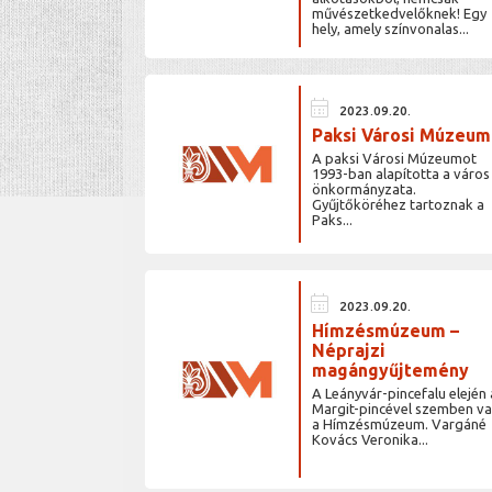
művészetkedvelőknek! Egy
hely, amely színvonalas...
calendar_month
2023.09.20.
Paksi Városi Múzeum
A paksi Városi Múzeumot
1993-ban alapította a város
önkormányzata.
Gyűjtőköréhez tartoznak a
Paks...
calendar_month
2023.09.20.
Hímzésmúzeum –
Néprajzi
magángyűjtemény
A Leányvár-pincefalu elején 
Margit-pincével szemben v
a Hímzésmúzeum. Vargáné
Kovács Veronika...