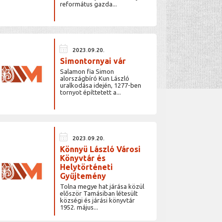
református gazda...
calendar_month
2023.09.20.
Simontornyai vár
Salamon fia Simon
alországbíró Kun László
uralkodása idején, 1277-ben
tornyot építtetett a...
calendar_month
2023.09.20.
Könnyü László Városi
Könyvtár és
Helytörténeti
Gyűjtemény
Tolna megye hat járása közül
először Tamásiban létesült
községi és járási könyvtár
1952. május...