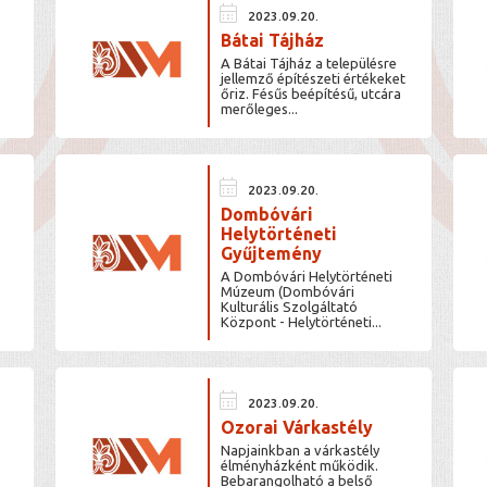
calendar_month
2023.09.20.
Bátai Tájház
A Bátai Tájház a településre
jellemző építészeti értékeket
őriz. Fésűs beépítésű, utcára
merőleges...
calendar_month
2023.09.20.
Dombóvári
Helytörténeti
Gyűjtemény
A Dombóvári Helytörténeti
Múzeum (Dombóvári
Kulturális Szolgáltató
Központ - Helytörténeti...
calendar_month
2023.09.20.
Ozorai Várkastély
Napjainkban a várkastély
élményházként működik.
Bebarangolható a belső