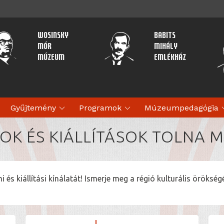
Wosinsky
Babits
Mór
Mihály
Múzeum
Emlékház
expand_more
expand_more
expan
Gyűjtemény
Programok
Múzeumpedagógia
K ÉS KIÁLLÍTÁSOK TOLNA 
és kiállítási kínálatát! Ismerje meg a régió kulturális öröks