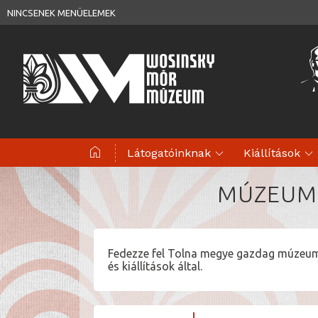
NINCSENEK MENÜELEMEK
home
expand_more
expand_more
Látogatóinknak
Kiállítások
MÚZEUMO
Fedezze fel Tolna megye gazdag múzeumi 
és kiállítások által.