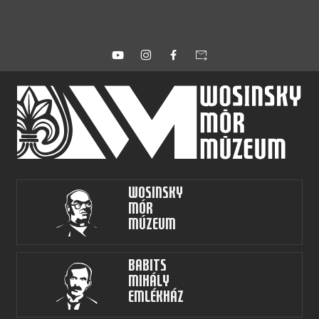
forward_to_inbox
Wosinsky
Mór
Múzeum
Babits
Mihály
Emlékház