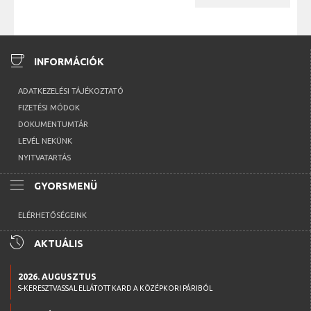
coffee
INFORMÁCIÓK
ADATKEZELÉSI TÁJÉKOZTATÓ
FIZETÉSI MÓDOK
DOKUMENTUMTÁR
LEVÉL NEKÜNK
NYITVATARTÁS
menu
GYORSMENÜ
ELÉRHETŐSÉGEINK
history
AKTUÁLIS
2026. AUGUSZTUS
S-KERESZTVASSAL ELLÁTOTT KARD A KÖZÉPKORI PÁRIBÓL