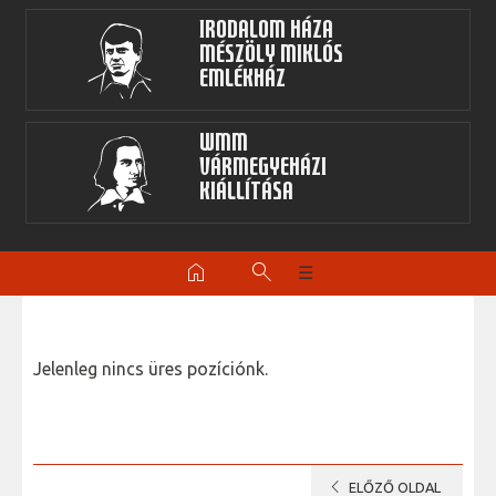
Irodalom Háza
Mészöly Miklós
Emlékház
WMM
Vármegyeházi
kiállítása
home
search
☰
Jelenleg nincs üres pozíciónk.
chevron_left
ELŐZŐ OLDAL