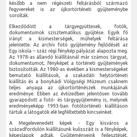
később a nem régészeti feltárásból származó
fegyvereket is az újkortörténeti gyűjteménybe
sorolták.
Elkezdődött a tárgyegyüttesek, fotók,
dokumentumok szisztematikus gyűjtése. Egyik fő
irányt a kismesterségek, műhelyek feltárása
jelentette. Az archív fotó gyűjtemény fejlődését az
Egy iskola – száz régi fénykép pályázat alapozta meg.
Az 1978-as állandó kiállításnál már számos tárgyat,
dokumentumot, fényképet a történeti gyűjtemények
biztosították. Az 1980-as években a kismesterségeket
bemutató kiállítások, a szakadáti helytörténeti
kiállítás és a bonyhádi Völgységi Múzeum csaknem
teljes anyaga az újkortörténészek munkájának
eredménye. Ebben az évtizedben jelentősen tovább
gyarapodott a fotó- és tárgygyűjtemény is, melynek
eredményeképp 1993-ban fotótörténeti kiállításon
tártuk a látogatók elé legféltettebb kincseinket.
A Megelevenedett képek - Egy kisváros a
századfordulón kiállításunk kulisszáit is a fényképek,
képeslapok adták. Gyűjteményeink fejlesztését,