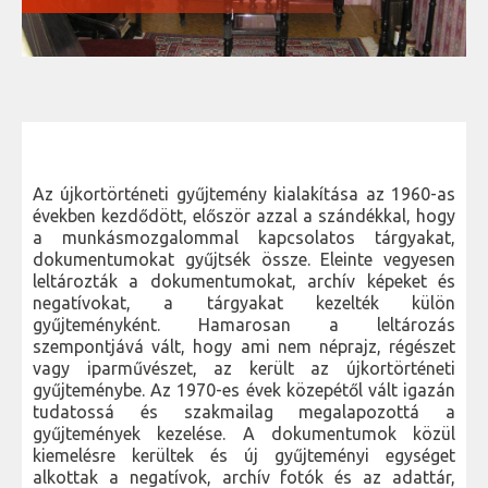
Az újkortörténeti gyűjtemény kialakítása az 1960-as
években kezdődött, először azzal a szándékkal, hogy
a munkásmozgalommal kapcsolatos tárgyakat,
dokumentumokat gyűjtsék össze. Eleinte vegyesen
leltározták a dokumentumokat, archív képeket és
negatívokat, a tárgyakat kezelték külön
gyűjteményként. Hamarosan a leltározás
szempontjává vált, hogy ami nem néprajz, régészet
vagy iparművészet, az került az újkortörténeti
gyűjteménybe. Az 1970-es évek közepétől vált igazán
tudatossá és szakmailag megalapozottá a
gyűjtemények kezelése. A dokumentumok közül
kiemelésre kerültek és új gyűjteményi egységet
alkottak a negatívok, archív fotók és az adattár,