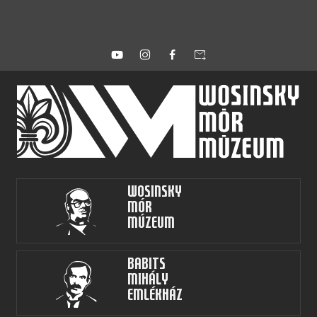
forward_to_inbox
Wosinsky
Mór
Múzeum
Babits
Mihály
Emlékház