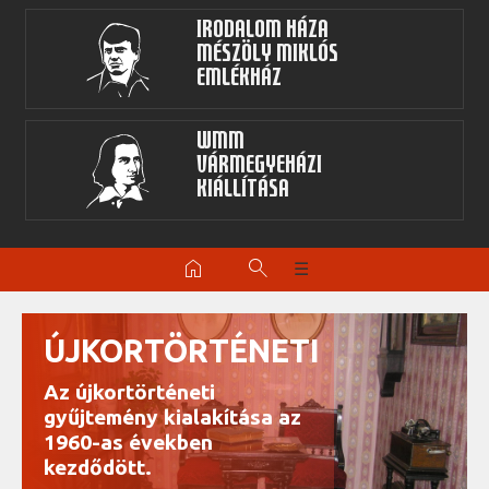
Irodalom Háza
Mészöly Miklós
Emlékház
WMM
Vármegyeházi
kiállítása
home
search
☰
ÚJKORTÖRTÉNETI
Az újkortörténeti
gyűjtemény kialakítása az
1960-as években
kezdődött.