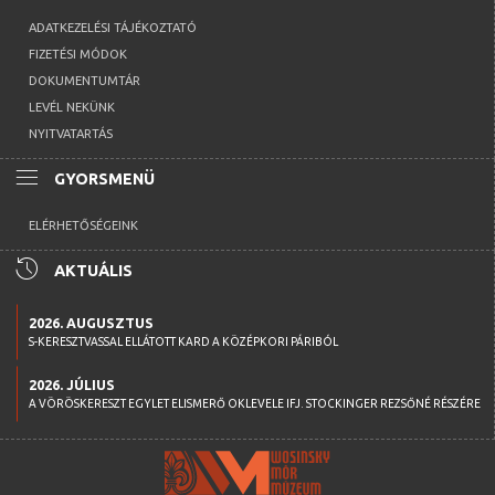
ADATKEZELÉSI TÁJÉKOZTATÓ
FIZETÉSI MÓDOK
DOKUMENTUMTÁR
LEVÉL NEKÜNK
NYITVATARTÁS
menu
GYORSMENÜ
ELÉRHETŐSÉGEINK
history
AKTUÁLIS
2026. AUGUSZTUS
S-KERESZTVASSAL ELLÁTOTT KARD A KÖZÉPKORI PÁRIBÓL
2026. JÚLIUS
A VÖRÖSKERESZT EGYLET ELISMERŐ OKLEVELE IFJ. STOCKINGER REZSŐNÉ RÉSZÉRE