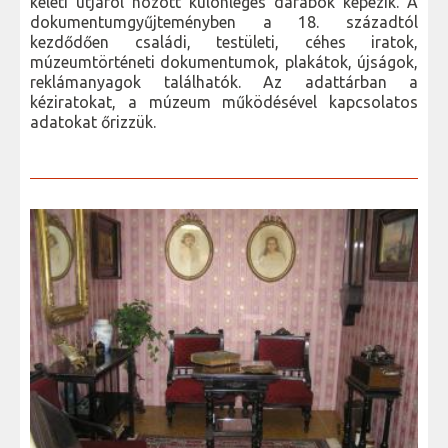
keleti útjáról hozott különleges darabok képezik. A
dokumentumgyűjteményben a 18. századtól
kezdődően családi, testületi, céhes iratok,
múzeumtörténeti dokumentumok, plakátok, újságok,
reklámanyagok találhatók. Az adattárban a
kéziratokat, a múzeum működésével kapcsolatos
adatokat őrizzük.