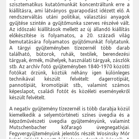
szisztematikus kutatómunkát koncentráltunk erre a
kiállításra, ami látványos gyarapodást idézett elő. A
rendszerváltás utáni politikai, választási anyagok
gyűjtése szintén a gyűjtőmunka szerves részévé vált.
Az időszaki kiállítások mellett az új állandó kiállítás
előkészítése is folyamatos, a 20. századi világ
bemutatására folyamatos gyűjtőmunkát folytatunk.
A tárgyi gyűjteményben tízezernél több darab
található, bútorok, ruhák, textilek, berendezési
tárgyak, érmék, műhelyek, használati tárgyak, zászlók
stb. Az archív fotó gyűjteményben 1840-1970 közötti
fotókat őrzünk, köztük néhány igen különleges
technikával készült felvételt: dagerrotípiát,
pannotípiát, kromotípiát stb., valamint számos
képeslapot, családi fotót és közéleti eseményekről
készült felvételt.
A negatív gyűjtemény tízezernél is több darabja közül
kiemelkedik a selyemtörténeti színes üvegdia és a
képzőművészeti üvegdia gyűjteményünk, valamint
Mutschenbacher kőfaragó üvegnegatívjai.
Fegyvergyűjteményünk jelentős részét Wosinsky Mór