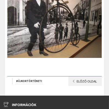
chevron_left
#ÚJKORTÖRTÉNETI
ELŐZŐ OLDAL
coffee
INFORMÁCIÓK