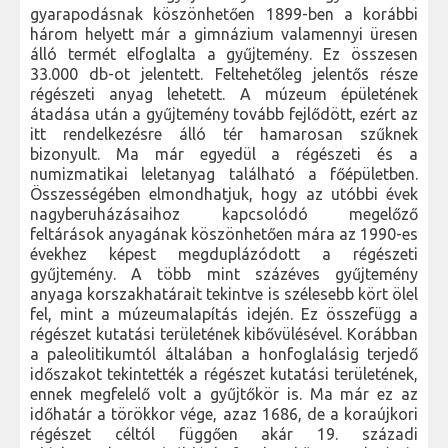
gyarapodásnak köszönhetően 1899-ben a korábbi
három helyett már a gimnázium valamennyi üresen
álló termét elfoglalta a gyűjtemény. Ez összesen
33.000 db-ot jelentett. Feltehetőleg jelentős része
régészeti anyag lehetett. A múzeum épületének
átadása után a gyűjtemény tovább fejlődött, ezért az
itt rendelkezésre álló tér hamarosan szűknek
bizonyult. Ma már egyedül a régészeti és a
numizmatikai leletanyag található a főépületben.
Összességében elmondhatjuk, hogy az utóbbi évek
nagyberuházásaihoz kapcsolódó megelőző
feltárások anyagának köszönhetően mára az 1990-es
évekhez képest megduplázódott a régészeti
gyűjtemény. A több mint százéves gyűjtemény
anyaga korszakhatárait tekintve is szélesebb kört ölel
fel, mint a múzeumalapítás idején. Ez összefügg a
régészet kutatási területének kibővülésével. Korábban
a paleolitikumtól általában a honfoglalásig terjedő
időszakot tekintették a régészet kutatási területének,
ennek megfelelő volt a gyűjtőkör is. Ma már ez az
időhatár a törökkor vége, azaz 1686, de a koraújkori
régészet céltól függően akár 19. századi