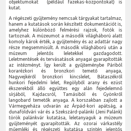
objektumokat (például fazekas-központokat) is
kutat.
A régészeti gyűjtemény nemcsak tárgyakat tartalmaz,
hanem a kutatások során készített dokumentációt is,
amelyhez különböző felmérési rajzok, fotók is
tartoznak. A múzeumot a második világháború alatt
komoly károk érték, a gyűjtemény és az adattár nagy
része megsemmisült. A második világháború után a
múzeum jelentős leletekkel gazdagodott.
Leletmentések és tervásatások anyagai gyarapították
az intézményt. Így került a gyűjteménybe Páriból
korarézkori és bronzkori temető anyaga,
Nagyvejkéről bronzkori kincslelet, Bátaszékről
hunkori fejedelmi lelet, Regölyből arany és ezüst
ékszerekből álló együttes egy alán fejedelemnő
sírjából, Kajdacsról, Tamásiból és Gyönkről
langobard temetők anyaga. A korszakban zajlott a
Vármegyeháza udvarán az Árpád-kori apátság, a
dunaföldvári vár és a Szekszárd-palánki (Jeni Palánk)
török palánkvár kutatása, leletanyaguk a múzeum
gyűjteményét gyarapították. Az ozorai várkastély
műemléki és régészeti kutatása szintén jelentős