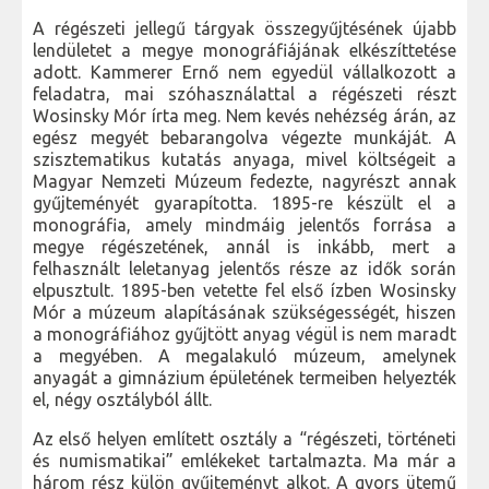
A régészeti jellegű tárgyak összegyűjtésének újabb
lendületet a megye monográfiájának elkészíttetése
adott. Kammerer Ernő nem egyedül vállalkozott a
feladatra, mai szóhasználattal a régészeti részt
Wosinsky Mór írta meg. Nem kevés nehézség árán, az
egész megyét bebarangolva végezte munkáját. A
szisztematikus kutatás anyaga, mivel költségeit a
Magyar Nemzeti Múzeum fedezte, nagyrészt annak
gyűjteményét gyarapította. 1895-re készült el a
monográfia, amely mindmáig jelentős forrása a
megye régészetének, annál is inkább, mert a
felhasznált leletanyag jelentős része az idők során
elpusztult. 1895-ben vetette fel első ízben Wosinsky
Mór a múzeum alapításának szükségességét, hiszen
a monográfiához gyűjtött anyag végül is nem maradt
a megyében. A megalakuló múzeum, amelynek
anyagát a gimnázium épületének termeiben helyezték
el, négy osztályból állt.
Az első helyen említett osztály a “régészeti, történeti
és numismatikai” emlékeket tartalmazta. Ma már a
három rész külön gyűjteményt alkot. A gyors ütemű