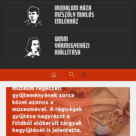
Irodalom Háza
Mészöly Miklós
Emlékház
WMM
Vármegyeházi
kiállítása
RÉGÉSZETI
home
search
☰
Gyűjtemény Régészeti A
múzeum régészeti
gyűjteményének sorsa
közel azonos a
múzeuméval. A régiségek
gyűjtése nagyrészt a
földből előkerült tárgyak
begyűjtését is jelentette.