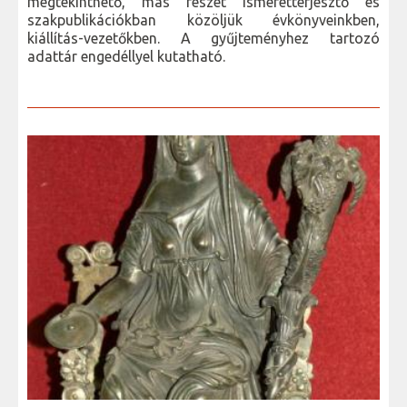
megtekinthető, más részét ismeretterjesztő és
szakpublikációkban közöljük évkönyveinkben,
kiállítás-vezetőkben. A gyűjteményhez tartozó
adattár engedéllyel kutatható.