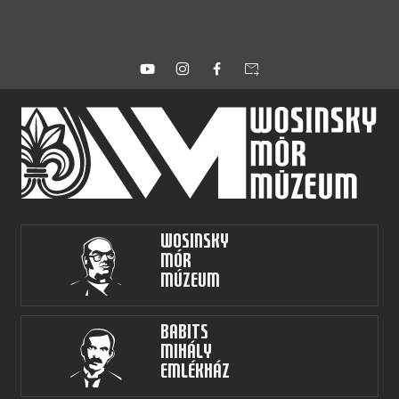
forward_to_inbox
Wosinsky
Mór
Múzeum
Babits
Mihály
Emlékház