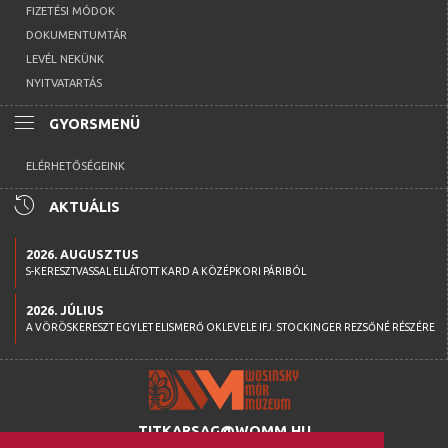
FIZETÉSI MÓDOK
DOKUMENTUMTÁR
LEVÉL NEKÜNK
NYITVATARTÁS
menu
GYORSMENÜ
ELÉRHETŐSÉGEINK
history
AKTUÁLIS
2026. AUGUSZTUS
S-KERESZTVASSAL ELLÁTOTT KARD A KÖZÉPKORI PÁRIBÓL
2026. JÚLIUS
A VÖRÖSKERESZT EGYLET ELISMERŐ OKLEVELE IFJ. STOCKINGER REZSŐNÉ RÉSZÉRE
TITKARSAG@WOMM.HU
+36 74 316 222