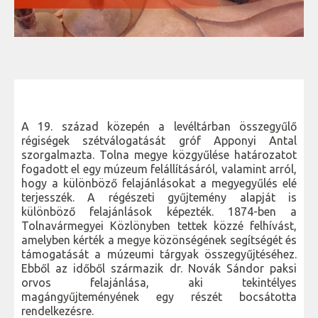
A 19. század közepén a levéltárban összegyűlő
régiségek szétválogatását gróf Apponyi Antal
szorgalmazta. Tolna megye közgyűlése határozatot
fogadott el egy múzeum felállításáról, valamint arról,
hogy a különböző felajánlásokat a megyegyűlés elé
terjesszék. A régészeti gyűjtemény alapját is
különböző felajánlások képezték. 1874-ben a
Tolnavármegyei Közlönyben tettek közzé felhívást,
amelyben kérték a megye közönségének segítségét és
támogatását a múzeumi tárgyak összegyűjtéséhez.
Ebből az időből származik dr. Novák Sándor paksi
orvos felajánlása, aki tekintélyes
magángyűjteményének egy részét bocsátotta
rendelkezésre.