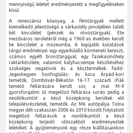
mennyiségű leletet eredményezett a megfigyeléseken
kívül.
A reneszánsz kőanyag, a fémtárgyak mellett
kiemelkedő jelentőségű a várkastély pincéjében talált
két kincslelet (pénzek és ötvöstárgyak). Ete
mezőváros területéről még a 1960-as években került
be kincslelet a múzeumba. A legújabb kutatások
tárgyi eredményei: egy egyedülálló körmeneti kereszt,
számos egyéb bronztárggyal, egy fazekasműhely
raktárkészlete, valamint kályhacsempe készítéséhez
szükséges negatívok és a késztermékek. Fadd-
Jegeshegyen honfoglalás- és kora Árpád-kori
temetők, Dombóvár-Békatón 16-17. századi iflák
temető feltárására került sor, a mai M-9
gyorsforgalmi út megelőző feltárása során pedig a
neolitikumtól a késő középkorig kerültek elő
településrészletek, temetők. Az M6 autópálya Tolna
megyei déli szakaszán 2006 és 2010 között folytatott
megelőző feltárások a neolitikumtól a késő
középkorig terjedő időszakból eredményeztek
leleteket. A gyűjteményünk egy része kiállításainkon