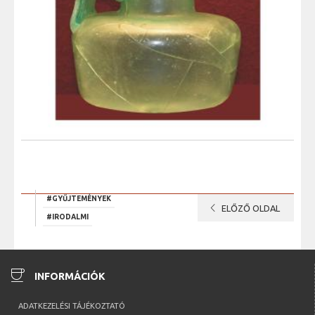
#GYŰJTEMÉNYEK
chevron_left
ELŐZŐ OLDAL
#IRODALMI
coffee
INFORMÁCIÓK
ADATKEZELÉSI TÁJÉKOZTATÓ