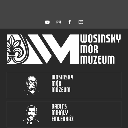
forward_to_inbox
Wosinsky
Mór
Múzeum
Babits
Mihály
Emlékház