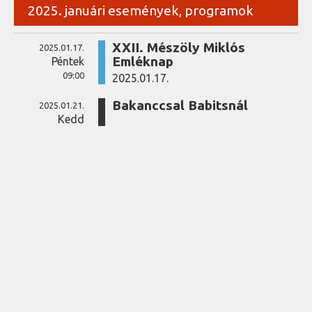
2025. januári események, programok
XXII. Mészöly Miklós
2025.01.17.
Emléknap
Péntek
09:00
2025.01.17.
Bakanccsal Babitsnál
2025.01.21.
Kedd
coffee
INFORMÁCIÓK
ADATKEZELÉSI TÁJÉKOZTATÓ
FIZETÉSI MÓDOK
DOKUMENTUMTÁR
LEVÉL NEKÜNK
NYITVATARTÁS
menu
GYORSMENÜ