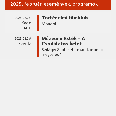
2025. februári események, programok
Történelmi filmklub
2025.02.25.
Kedd
Mongol
14:00
Múzeumi Esték - A
2025.02.26.
Csodálatos kelet
Szerda
Szilágyi Zsolt - Harmadik mongol
megtérés?
coffee
INFORMÁCIÓK
ADATKEZELÉSI TÁJÉKOZTATÓ
FIZETÉSI MÓDOK
DOKUMENTUMTÁR
LEVÉL NEKÜNK
NYITVATARTÁS
menu
GYORSMENÜ