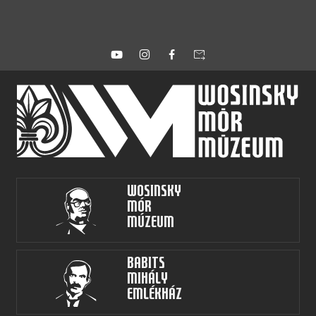
forward_to_inbox
Wosinsky
Mór
Múzeum
Babits
Mihály
Emlékház