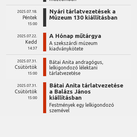
Nyári tárlatvezetések a
2025.07.18.
Múzeum 130 kiállításban
Péntek
15:00
A Hónap műtárgya
2025.07.22.
Kedd
A szekszárdi múzeum
14:37
kiadványkötete
2025.07.31.
Bátai Anita andragógus,
Csütörtök
lelkigondozó lélektani
tárlatvezetése
15:00
Bátai Anita tárlatvezetése
2025.07.31.
a Balázs János
Csütörtök
kiállításban
15:00
Festmények egy lelkigondozó
szemével
coffee
INFORMÁCIÓK