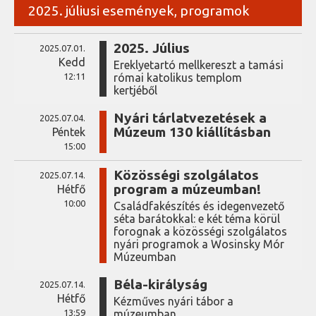
2025. júliusi események, programok
2025. Július
2025.07.01.
Kedd
Ereklyetartó mellkereszt a tamási
12:11
római katolikus templom
kertjéből
Nyári tárlatvezetések a
2025.07.04.
Múzeum 130 kiállításban
Péntek
15:00
Közösségi szolgálatos
2025.07.14.
program a múzeumban!
Hétfő
10:00
Családfakészítés és idegenvezető
séta barátokkal: e két téma körül
forognak a közösségi szolgálatos
nyári programok a Wosinsky Mór
Múzeumban
Béla-királyság
2025.07.14.
Hétfő
Kézműves nyári tábor a
13:59
múzeumban