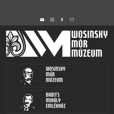
forward_to_inbox
Wosinsky
Mór
Múzeum
Babits
Mihály
Emlékház