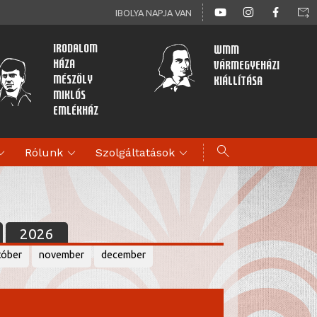
forward_to_inbox
IBOLYA NAPJA VAN
Irodalom
WMM
Háza
Vármegyeházi
Mészöly
kiállítása
Miklós
Emlékház
search
d_more
expand_more
expand_more
Rólunk
Szolgáltatások
2026
tóber
november
december