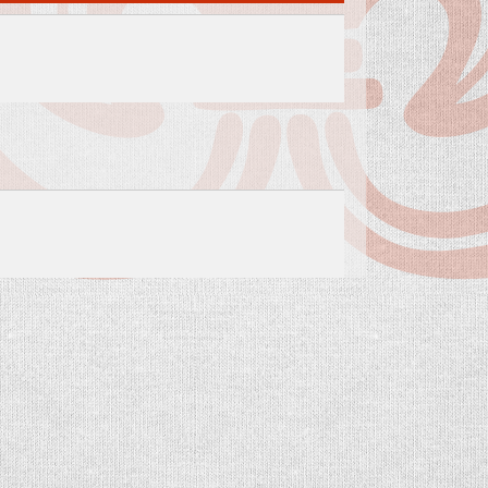
TITKARSAG@WOMM.HU
ZÉPKORI
+36 74 316 222
H-7100 SZEKSZÁRD,
LEVELE
SZENT ISTVÁN TÉR 26.