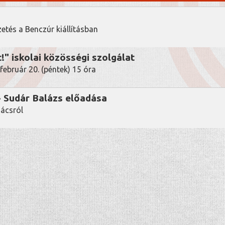
etés a Benczúr kiállításban
!" iskolai közösségi szolgálat
.február 20. (péntek) 15 óra
 Sudár Balázs előadása
ácsról
history
GYORSMENÜ
AKTUÁLIS
HETŐSÉGEINK
2026. AUGUSZTUS
S-KERESZTVASSAL ELLÁTOTT KARD A KÖ
PÁRIBÓL
2026. JÚLIUS
A VÖRÖSKERESZT EGYLET ELISMERŐ OK
IFJ. STOCKINGER REZSŐNÉ RÉSZÉRE