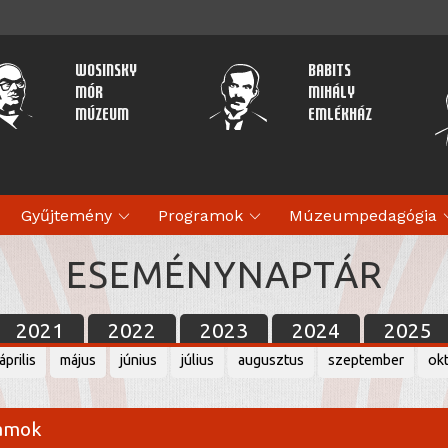
Wosinsky
Babits
Mór
Mihály
Múzeum
Emlékház
expand_more
expand_more
expan
Gyűjtemény
Programok
Múzeumpedagógia
ESEMÉNYNAPTÁR
2021
2022
2023
2024
2025
április
május
június
július
augusztus
szeptember
ok
ramok