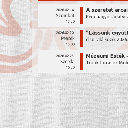
A szeretet arcai
2026.02.14.
Szombat
Rendhagyó tárlatvez
15:30
"Lássunk együtt
2026.02.20.
Péntek
első találkozó: 2026
15:00
Múzeumi Esték -
2026.02.25.
Szerda
Török források Moh
16:30
coffee
menu
INFORMÁCIÓK
ADATKEZELÉSI TÁJÉKOZTATÓ
ELÉR
FIZETÉSI MÓDOK
DOKUMENTUMTÁR
LEVÉL NEKÜNK
NYITVATARTÁS