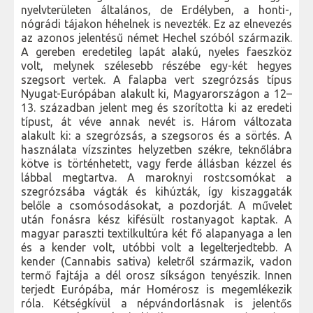
nyelvterületen általános, de Erdélyben, a honti-,
nógrádi tájakon héhelnek is nevezték. Ez az elnevezés
az azonos jelentésű német Hechel szóból származik.
A gereben eredetileg lapát alakú, nyeles faeszköz
volt, melynek szélesebb részébe egy-két hegyes
szegsort vertek. A falapba vert szegrózsás típus
Nyugat-Európában alakult ki, Magyarországon a 12–
13. században jelent meg és szorította ki az eredeti
típust, át véve annak nevét is. Három változata
alakult ki: a szegrózsás, a szegsoros és a sörtés. A
használata vízszintes helyzetben székre, teknőlábra
kötve is történhetett, vagy ferde állásban kézzel és
lábbal megtartva. A maroknyi rostcsomókat a
szegrózsába vágták és kihúzták, így kiszaggaták
belőle a csomósodásokat, a pozdorját. A művelet
után fonásra kész kifésült rostanyagot kaptak. A
magyar paraszti textilkultúra két fő alapanyaga a len
és a kender volt, utóbbi volt a legelterjedtebb. A
kender (Cannabis sativa) keletről származik, vadon
termő fajtája a dél orosz síkságon tenyészik. Innen
terjedt Európába, már Homérosz is megemlékezik
róla. Kétségkívül a népvándorlásnak is jelentős