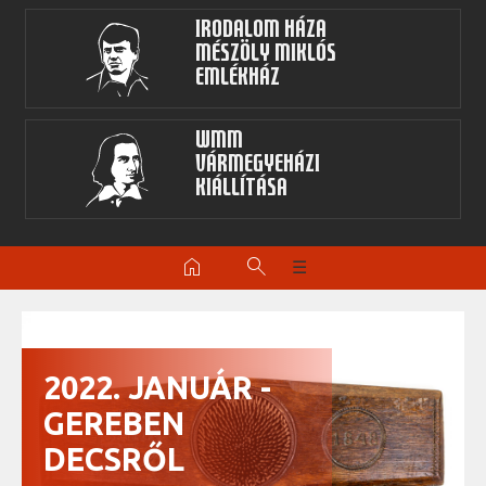
Irodalom Háza
Mészöly Miklós
Emlékház
WMM
Vármegyeházi
kiállítása
home
search
☰
2022. JANUÁR -
GEREBEN
DECSRŐL