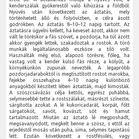
kenderszálak gyökerestől való kihúzása a földből.
Nyüvés után következett az áztatás, mely
történhetett álló és folyóvízben, e célra ásott
gödrökben. Az áztatás 8–10–12 napig tartott. Az
áztatásra ügyelni kellett, ha keveset ázott, akkor nem
vált le töréskor a fás szövet, a pozdorja, ha túl ázott
akkor gyengék lettek, szakadoztak a rostok. A törő
munkák legáltalánosabb eszköze a tiló volt.
Használták még első, alapozó törésre, főleg, ha
vastag volt a kender külső fás része, a kölyűt, a
környékünkön zupunak nevezték. A legapróbb
pozdorjadaraboktól is megtisztított rostot marokba,
fejekbe összehajtva 4–10 napig különböző
anyagokból készített lében áztatták, majd kimosták.
A szöszcsávázás célja kettős, egyrész puhábbá,
selymesebbé tette a rostszálakat, másrészt színezte,
sárgította azokat. A lé kukoricadarát, korpát, főtt
sárgatököt, savót, kovászt, sót és hamut
tartalmazott. Miután az áztató lé megposhadt,
megsavanyodott, megkelt benne a szösz, s ettől az
erjedéstől mosás után puha, sima, selymes tapintású
lett. Ezután következett a rostfésülés, vagy