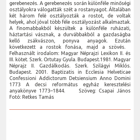
gerebenezés. A gerebenezés során különféle minőségi
osztályokra válogatták szét a rostanyagot. Általában
két három felé osztályozták a rostot, de voltak
helyek, ahol jóval több féle osztályozást alkalmaztak.
A finomabbakból készültek a különféle ruházati,
háztartási vásznak, a durvábbakból a gazdaságba
kellő zsákvászon, ponyva anyagok. Ezután
következett a rostok fonása, majd a szövés.
Felhasznált irodalom: Magyar Néprajzi Lexikon II. és
III. kötet. Szerk. Ortutay Gyula. Budapest.1981. Magyar
Néprajz II. Gazdálkodás. Szerk. Szilágyi Miklós.
Budapest. 2001. Baptizatis in Ecclesia Helveticae
Confessioni Addictorum Detsiensium Anno Domini
1773 A decsi református egyház keresztelési
anyakönyve 1773–1844. Szöveg: Csapai János
Fotó: Retkes Tamás