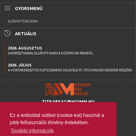
menu
GYORSMENÜ
ELÉRHETŐSÉGEINK
history
AKTUÁLIS
2026. AUGUSZTUS
S-KERESZTVASSAL ELLÁTOTT KARD A KÖZÉPKORI PÁRIBÓL
2026. JÚLIUS
A VÖRÖSKERESZT EGYLET ELISMERŐ OKLEVELE IFJ. STOCKINGER REZSŐNÉ RÉSZÉRE
TITKARSAG@WOMM.HU
+36 74 316 222
Ez a weboldal sütiket (cookie-kat) használ a
H-7100 SZEKSZÁRD,
jobb felhasználói élmény érdekében.
SZENT ISTVÁN TÉR 26.
További információk