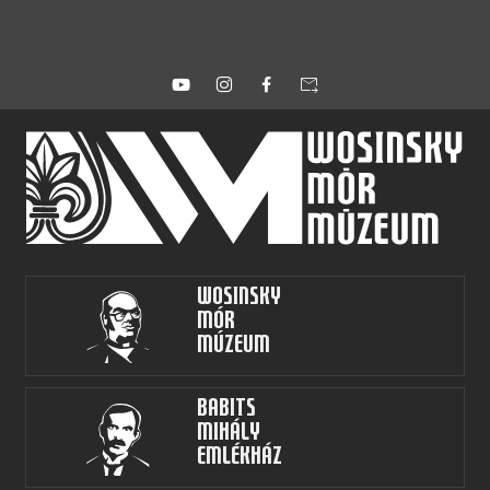
forward_to_inbox
Wosinsky
Mór
Múzeum
Babits
Mihály
Emlékház