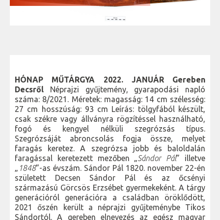
HÓNAP MŰTÁRGYA 2022. JANUÁR
Gereben
Decsről
Néprajzi gyűjtemény, gyarapodási napló
száma: 8/2021. Méretek: magasság: 14 cm szélesség:
27 cm hosszúság: 93 cm Leírás: tölgyfából készült,
csak székre vagy állványra rögzítéssel használható,
fogó és kengyel nélküli szegrózsás típus.
Szegrózsáját abroncsolás fogja össze, melyet
faragás keretez. A szegrózsa jobb és baloldalán
faragással keretezett mezőben „
Sándor Pál
” illetve
„
1848
”-as évszám. Sándor Pál 1820. november 22-én
született Decsen Sándor Pál és az őcsényi
származású Görcsös Erzsébet gyermekeként. A tárgy
generációról generációra a családban öröklődött,
2021 őszén került a néprajzi gyűjteménybe Tikos
Sándortól. A gereben elnevezés az egész magyar