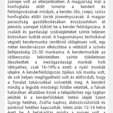
szerepe volt az elterjedésében. A magyarság már a
honfoglalás előtt ismerte a kendert és
feldolgozásának módjait, a kender, tiló, csepű, szösz
honfoglalás előtti török jövevényszavak. A magyar
parasztság gazdálkodásában évszázadokon át
jelentős szerepet töltött be a kender feldolgozása. A
családi és gazdasági szükségleteket szinte teljesen
biztosítani tudták ezzel. A hagyományos technikával
végzett kendermunka rendkívül időigényes volt, egy
méter kendervászon elkészítése a vetéstől a szövés
befejezéséig 25–30 munkaóra. A kendermunkák az
időbeosztás tekintetében szinte tökéletesen
illeszkedtek a mezőgazdasági munkák holt
idényeihez, csak 16–18%-a esett a nyári munkák
idejére. A kenderfeldolgozás tipikus női munka volt,
de sok helyen megfigyelhető volt és előfordult, hogy
a fonalat takácsokkal szövették meg. A kendert
mindig a legjobb minőségű földbe vetették, a falvak
határában általában közel a településhez egy tagban
jelölték ki a kenderföldeket. Vetési idejét Szent
György hetéhez, Zsófia naphoz, áldozócsütörtök és
pünkösd hetéhez kapcsolták. Vetés után 12-14 hétre
érett be. A betakarítás módja a nyüvés volt, a