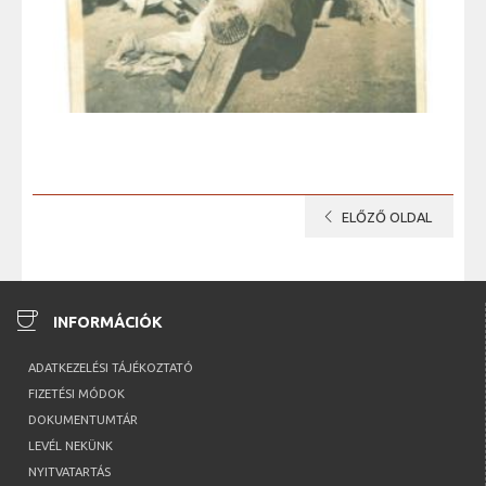
chevron_left
ELŐZŐ OLDAL
coffee
INFORMÁCIÓK
ADATKEZELÉSI TÁJÉKOZTATÓ
FIZETÉSI MÓDOK
DOKUMENTUMTÁR
LEVÉL NEKÜNK
NYITVATARTÁS