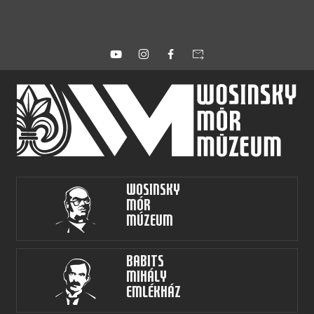
forward_to_inbox
Wosinsky
Mór
Múzeum
Babits
Mihály
Emlékház