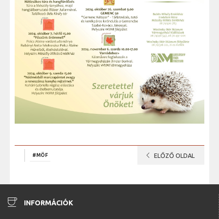
chevron_left
#MÖF
ELŐZŐ OLDAL
coffee
INFORMÁCIÓK