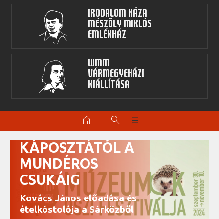
Irodalom Háza
Mészöly Miklós
Emlékház
WMM
Vármegyeházi
kiállítása
home
search
☰
A CSÍKOS
KÁPOSZTÁTÓL A
MUNDÉROS
CSUKÁIG
Kovács János előadása és
ételkóstolója a Sárközből