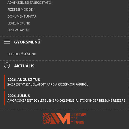
ADATKEZELÉSI TÁJÉKOZTATÓ
FIZETÉSI MÓDOK
DOKUMENTUMTÁR
LEVÉL NEKÜNK
NYITVATARTÁS
menu
GYORSMENÜ
ELÉRHETŐSÉGEINK
history
AKTUÁLIS
2026. AUGUSZTUS
S-KERESZTVASSAL ELLÁTOTT KARD A KÖZÉPKORI PÁRIBÓL
2026. JÚLIUS
A VÖRÖSKERESZT EGYLET ELISMERŐ OKLEVELE IFJ. STOCKINGER REZSŐNÉ RÉSZÉRE