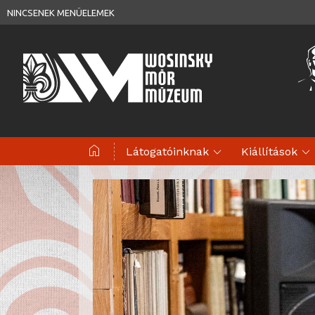
NINCSENEK MENÜELEMEK
home
expand_more
expand_more
Látogatóinknak
Kiállítások