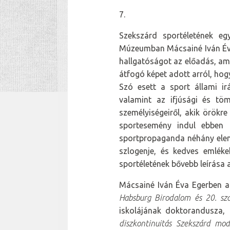
7.
Szekszárd sportéletének e
Múzeumban Mácsainé Iván Éva
hallgatóságot az előadás, ame
átfogó képet adott arról, hog
Szó esett a sport állami irá
valamint az ifjúsági és töm
személyiségeiről, akik örök
sportesemény indul ebben 
sportpropaganda néhány elem
szlogenje, és kedves emléke
sportéletének bővebb leírása
Mácsainé Iván Éva Egerben az
Habsburg Birodalom és 20. sz
iskolájának doktorandusza, 
diszkontinuitás Szekszárd mod