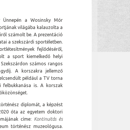
ány Ünnepén a Wosinsky Mór
tjának világába kalauzolta a
iről számolt be. A prezentáció
tai a szekszárdi sportéletben.
rtlétesítmények fejlődéséről,
olt a sport kiemelkedő helyi
gy Szekszárdon számos rangos
ydíj. A korszakra jellemző
lcsendült például a TV torna
 felbukkanása is. A korszak
sóközönséget.
történész diplomát, a képzést
 2020 óta az egyetem doktori
témájának címe:
Kontinuitás és
eum történész muzeológusa.