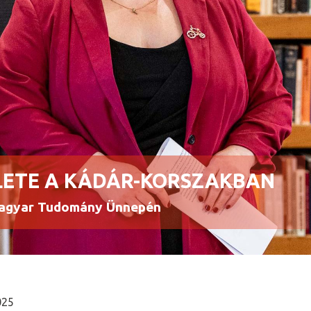
LETE A KÁDÁR-KORSZAKBAN
Magyar Tudomány Ünnepén
025