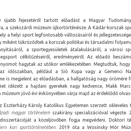
gy újabb fejezetéről tartott előadást a Magyar Tudom
, a szekszárdi múzeum újkortörténésze. A Kádár-korszak spor
ly a helyi sport legfontosabb változásairól és jellegzetessége
y miként tükröződtek a korszak politikai és társadalmi folyama
nyításáról, a sportegyesületek átalakulásáról, a városi spo
egsport célkitűzéseiről, eredményeiről. Az előadó beszám
re nyomot hagytak az utókor emlékezetében. Megtudtuk, ho
az időszakban, például a Sió Kupa vagy a Gemenci Nag
e is megjelent az előadásban, a hallgatóság nagy örömére fe
ket idézett a hajdani gyerekek nagy kedvence, Makk Marci
 a múzeum jövő évi évkönyvében várja majd az érdeklődő olva
 Eszterházy Károly Katolikus Egyetemen szerzett okleveles 
ázadi magyar történelem
szakirány specializációval végezte.
disszertációját a közeljövőben fogja megvédeni. Doktori 
ern kori sporttörténetében
. 2019 óta a Wosinsky Mór Múz