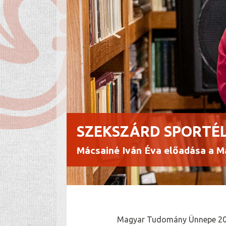
SZEKSZÁRD SPORTÉ
Mácsainé Iván Éva előadása a 
Magyar Tudomány Ünnepe 2