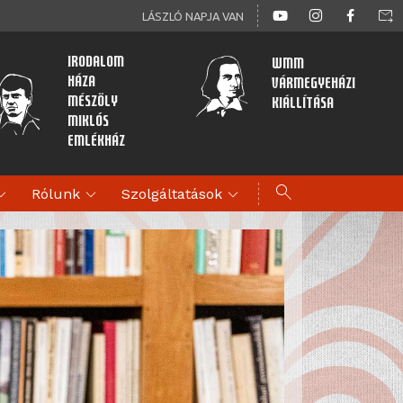
forward_to_inbox
LÁSZLÓ NAPJA VAN
Irodalom
WMM
Háza
Vármegyeházi
Mészöly
kiállítása
Miklós
Emlékház
search
d_more
expand_more
expand_more
Rólunk
Szolgáltatások