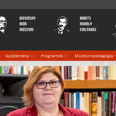
Wosinsky
Babits
Mór
Mihály
Múzeum
Emlékház
expand_more
expand_more
expan
Gyűjtemény
Programok
Múzeumpedagógia