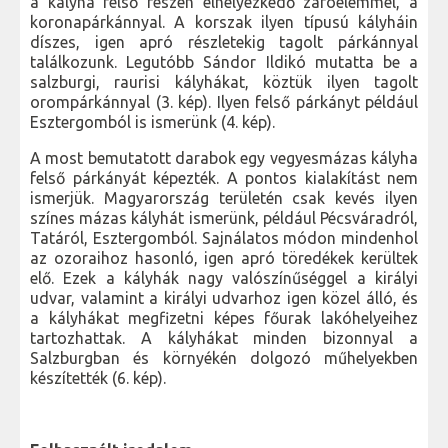
a kályha felső részén elhelyezkedő záróelemmel, a
koronapárkánnyal. A korszak ilyen típusú kályháin
díszes, igen apró részletekig tagolt párkánnyal
találkozunk. Legutóbb Sándor Ildikó mutatta be a
salzburgi, raurisi kályhákat, köztük ilyen tagolt
orompárkánnyal (3. kép). Ilyen felső párkányt például
Esztergomból is ismerünk (4. kép).
A most bemutatott darabok egy vegyesmázas kályha
felső párkányát képezték. A pontos kialakítást nem
ismerjük. Magyarország területén csak kevés ilyen
színes mázas kályhát ismerünk, például Pécsváradról,
Tatáról, Esztergomból. Sajnálatos módon mindenhol
az ozoraihoz hasonló, igen apró töredékek kerültek
elő. Ezek a kályhák nagy valószínűséggel a királyi
udvar, valamint a királyi udvarhoz igen közel álló, és
a kályhákat megfizetni képes főurak lakóhelyeihez
tartozhattak. A kályhákat minden bizonnyal a
Salzburgban és környékén dolgozó műhelyekben
készítették (6. kép).