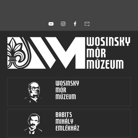
forward_to_inbox
Wosinsky
Mór
Múzeum
Babits
Mihály
Emlékház