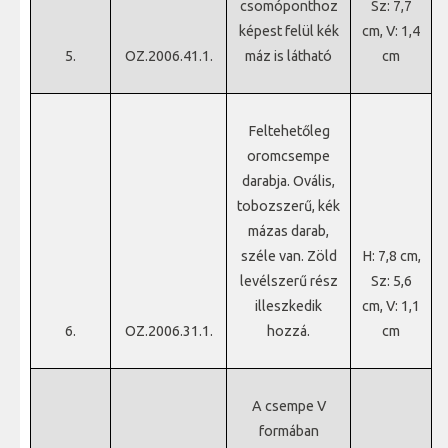
csomóponthoz
Sz: 7,7
képest felül kék
cm, V: 1,4
5.
OZ.2006.41.1.
máz is látható
cm
Feltehetőleg
oromcsempe
darabja. Ovális,
tobozszerű, kék
mázas darab,
széle van. Zöld
H: 7,8 cm,
levélszerű rész
Sz: 5,6
illeszkedik
cm, V: 1,1
6.
OZ.2006.31.1.
hozzá.
cm
A csempe V
formában