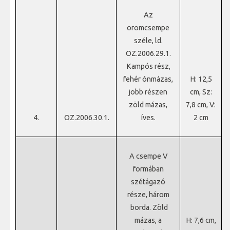
Az
oromcsempe
széle, ld.
OZ.2006.29.1.
Kampós rész,
fehér ónmázas,
H: 12,5
jobb részen
cm, Sz:
zöld mázas,
7,8 cm, V:
4.
OZ.2006.30.1.
íves.
2 cm
A csempe V
formában
szétágazó
része, három
borda. Zöld
mázas, a
H: 7,6 cm,