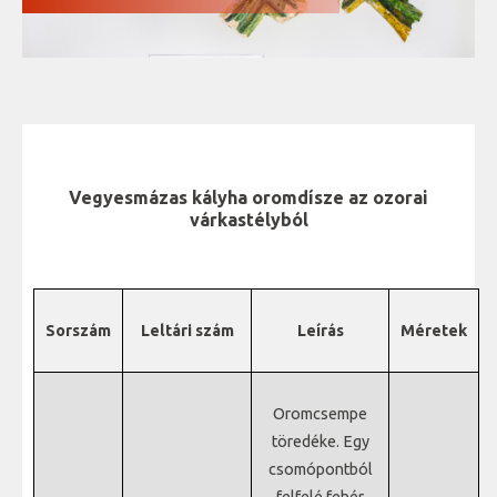
Vegyesmázas kályha oromdísze az ozorai
várkastélyból
Sorszám
Leltári szám
Leírás
Méretek
Oromcsempe
töredéke. Egy
csomópontból
felfelé fehér