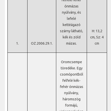
ónmázas
nyúlvány, és
lefelé
kettéágazó
szárny látható,
H: 13,2
kék és zöld
cm, Sz: 4
1.
OZ.2006.29.1.
mázas.
cm
Oromcsempe
töredéke. Egy
csomópontból
felfelé kék-
fehér ónmázas
nyúlvány,
háromszög
formájú,