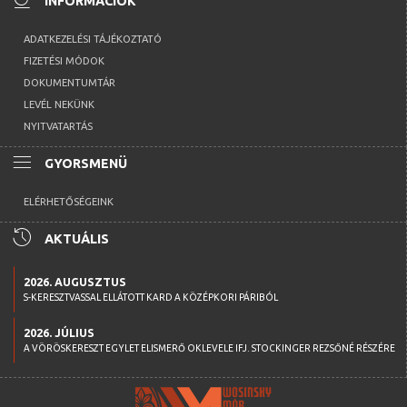
INFORMÁCIÓK
ADATKEZELÉSI TÁJÉKOZTATÓ
FIZETÉSI MÓDOK
DOKUMENTUMTÁR
LEVÉL NEKÜNK
NYITVATARTÁS
menu
GYORSMENÜ
ELÉRHETŐSÉGEINK
history
AKTUÁLIS
2026. AUGUSZTUS
S-KERESZTVASSAL ELLÁTOTT KARD A KÖZÉPKORI PÁRIBÓL
2026. JÚLIUS
A VÖRÖSKERESZT EGYLET ELISMERŐ OKLEVELE IFJ. STOCKINGER REZSŐNÉ RÉSZÉRE