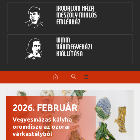
Irodalom Háza
Mészöly Miklós
Emlékház
WMM
Vármegyeházi
kiállítása
home
search
☰
2026. FEBRUÁR
Vegyesmázas kályha
oromdísze az ozorai
várkastélyból