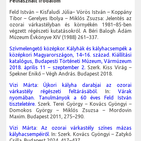
Felhasznált irodalom
Feld István – Kisfaludi Júlia– Vörös István – Koppány
Tibor – Gerelyes Ibolya – Miklós Zsuzsa: Jelentés az
ozorai várkastélyban és környékén 1981–85-ben
végzett régészeti kutatásokról. A Béri Balogh Ádám
Múzeum Évkönyve XIV (1988) 261–337.
Szívmelengető középkor. Kályhák és kályhacsempék a
középkori Magyarországon, 14–16. század. Kiállítási
katalógus, Budapesti Történeti Múzeum, Vármúzeum
2018. április 11 – szeptember 2.
Szerk. Kiss Virág –
Spekner Enikő – Végh András. Budapest 2018.
Vizi Márta
:
Újkori kályha darabjai az ozorai
várkastély régészeti feltárásából
. In:
Várak
nyomában. Tanulmányok a 60 éves Feld István
tiszteletére.
Szerk. Terei György – Kovács Gyöngyi –
Domokos György – Miklós Zsuzsa – Mordovin
Maxim. Budapest 2011, 275–290.
Vizi Márta
:
Az ozorai várkastély színes mázas
kályhacsempéiről
. In: Szerk. Kovács Gyöngyi – Zatykó
Csilla. Budapest 2024, 417–437.