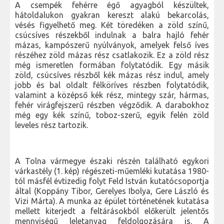
A csempék fehérre égő agyagból készültek,
hátoldalukon gyakran kereszt alakú bekarcolás,
vésés figyelhető meg. Két töredéken a zöld színű,
csúcsíves részekből indulnak a balra hajló fehér
mázas, kampószerű nyúlványok, amelyek felső íves
részéhez zöld mázas rész csatlakozik. Ez a zöld rész
még ismeretlen formában folytatódik. Egy másik
zöld, csúcsíves részből kék mázas rész indul, amely
jobb és bal oldalt félköríves részben folytatódik,
valamint a középső kék rész, mintegy szár, hármas,
fehér virágfejszerű részben végződik. A darabokhoz
még egy kék színű, toboz-szerű, egyik felén zöld
leveles rész tartozik.
A Tolna vármegye északi részén található egykori
várkastély (1. kép) régészeti-műemléki kutatása 1980-
tól másfél évtizedig folyt Feld István kutatócsoportja
által (Koppány Tibor, Gerelyes Ibolya, Gere László és
Vizi Márta). A munka az épület történetének kutatása
mellett kiterjedt a feltárásokból előkerült jelentős
mennyiségű leletanyag feldolgozására is. A