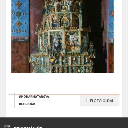
#HÓNAPMŰTÁRGYA
chevron_left
ELŐZŐ OLDAL
#FEBRUÁR
coffee