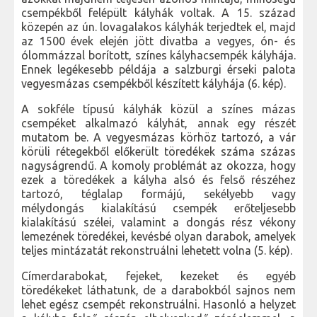
csempékből felépült kályhák voltak. A 15. század
közepén az ún. lovagalakos kályhák terjedtek el, majd
az 1500 évek elején jött divatba a vegyes, ón- és
ólommázzal borított, színes kályhacsempék kályhája.
Ennek legékesebb példája a salzburgi érseki palota
vegyesmázas csempékből készített kályhája (6. kép).
A sokféle típusú kályhák közül a színes mázas
csempéket alkalmazó kályhát, annak egy részét
mutatom be. A vegyesmázas körhöz tartozó, a vár
körüli rétegekből előkerült töredékek száma százas
nagyságrendű. A komoly problémát az okozza, hogy
ezek a töredékek a kályha alsó és felső részéhez
tartozó, téglalap formájú, sekélyebb vagy
mélydongás kialakítású csempék erőteljesebb
kialakítású szélei, valamint a dongás rész vékony
lemezének töredékei, kevésbé olyan darabok, amelyek
teljes mintázatát rekonstruálni lehetett volna (5. kép).
Címerdarabokat, fejeket, kezeket és egyéb
töredékeket láthatunk, de a darabokból sajnos nem
lehet egész csempét rekonstruálni. Hasonló a helyzet