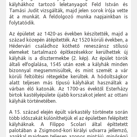
kályhákhoz tartozó leletanyagot Feld István és
Tamási Judit vizsgálták, majd jelen sorok írója vette
át a munkát. A feldolgozó munka napjainkban is
folytatódik.
Az épületet az 1420-as években készítették, majd a
század közepén átépítették. Az 1520 körüli években, a
Hédervári családhoz köthető reneszánsz stílusú
elemeket tartalmazó építkezésekkor kerülhettek új
kályhák is a dísztermekbe (2. kép). Az épület török
általi elfoglalása, 1545 után ezek a kályhák minden
bizonnyal megsemmisültek, és mint szemét a vár
körüli feltöltési rétegekbe kerültek. A hódoltságkor
alatt teljesen más típusú kályhákat használtak a
várban élő katonák. Az 1700-as évektől Esterházy
birtok kastélyépülete újabb korszakot jelent az ottani
kályhák történetében.
A 15. század elején épült várkastély története során
több időszakát különíthetjük el az épületben felépített
kályháknak. A Filippo Scolari által építtetett
palotában a Zsigmond-kori királyi udvarra jellemző,
azokkal majdnem teljesen azonos mintájú, minőségű