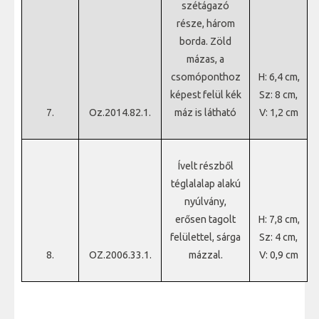
szétágazó
része, három
borda. Zöld
mázas, a
csomóponthoz
H: 6,4 cm,
képest felül kék
Sz: 8 cm,
7.
Oz.2014.82.1.
máz is látható
V: 1,2 cm
Ívelt részből
téglalalap alakú
nyúlvány,
erősen tagolt
H: 7,8 cm,
felülettel, sárga
Sz: 4 cm,
8.
OZ.2006.33.1.
mázzal.
V: 0,9 cm