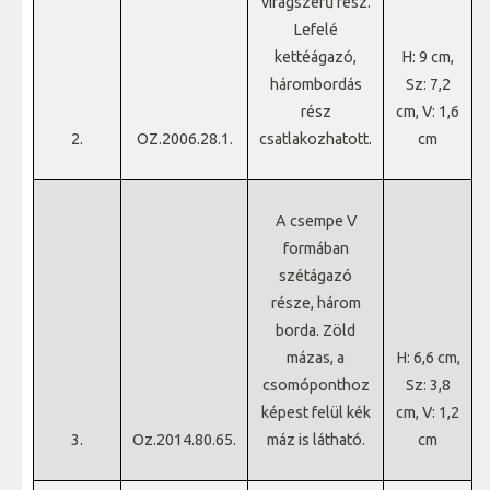
virágszerű rész.
Lefelé
kettéágazó,
H: 9 cm,
hárombordás
Sz: 7,2
rész
cm, V: 1,6
2.
OZ.2006.28.1.
csatlakozhatott.
cm
A csempe V
formában
szétágazó
része, három
borda. Zöld
mázas, a
H: 6,6 cm,
csomóponthoz
Sz: 3,8
képest felül kék
cm, V: 1,2
3.
Oz.2014.80.65.
máz is látható.
cm