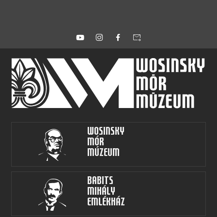
forward_to_inbox
Wosinsky
Mór
Múzeum
Babits
Mihály
Emlékház