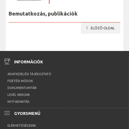
Bemutatkozás, publikációk
chevron_left
ELŐZŐ OLDAL
coffee
INFORMÁCIÓK
ADATKEZELÉSI TÁJÉKOZTATÓ
FIZETÉSI MÓDOK
DOKUMENTUMTÁR
LEVÉL NEKÜNK
NYITVATARTÁS
menu
GYORSMENÜ
ELÉRHETŐSÉGEINK