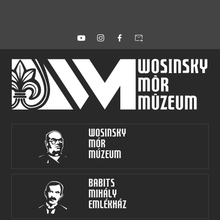
forward_to_inbox
Wosinsky
Mór
Múzeum
Babits
Mihály
Emlékház