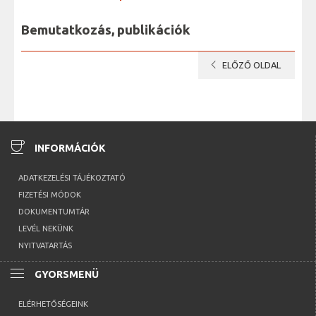
Bemutatkozás, publikációk
chevron_left
ELŐZŐ OLDAL
coffee
INFORMÁCIÓK
ADATKEZELÉSI TÁJÉKOZTATÓ
FIZETÉSI MÓDOK
DOKUMENTUMTÁR
LEVÉL NEKÜNK
NYITVATARTÁS
menu
GYORSMENÜ
ELÉRHETŐSÉGEINK