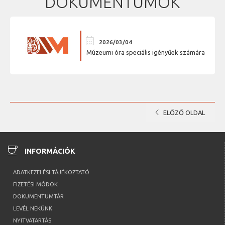
DOKUMENTUMOK
calendar_month
2026/03/04
Múzeumi óra speciális igényűek számára
chevron_left
ELŐZŐ OLDAL
coffee
INFORMÁCIÓK
ADATKEZELÉSI TÁJÉKOZTATÓ
FIZETÉSI MÓDOK
DOKUMENTUMTÁR
LEVÉL NEKÜNK
NYITVATARTÁS