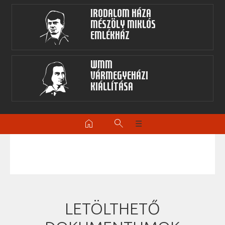
Irodalom Háza
Mészöly Miklós
Emlékház
WMM
Vármegyeházi
kiállítása
home
search
☰
LETÖLTHETŐ