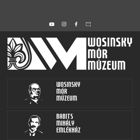
forward_to_inbox
Wosinsky
Mór
Múzeum
Babits
Mihály
Emlékház