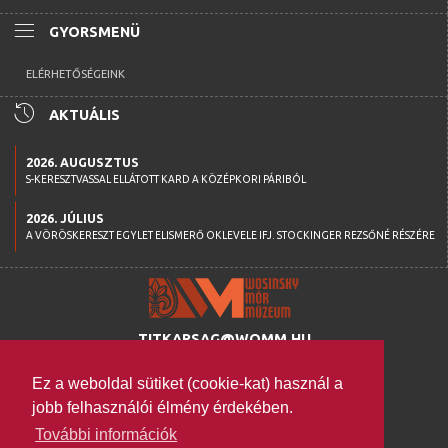
menu
GYORSMENÜ
ELÉRHETŐSÉGEINK
history
AKTUÁLIS
2026. AUGUSZTUS
S-KERESZTVASSAL ELLÁTOTT KARD A KÖZÉPKORI PÁRIBÓL
2026. JÚLIUS
A VÖRÖSKERESZT EGYLET ELISMERŐ OKLEVELE IFJ. STOCKINGER REZSŐNÉ RÉSZÉRE
TITKARSAG@WOMM.HU
+36 74 316 222
Ez a weboldal sütiket (cookie-kat) használ a
H-7100 SZEKSZÁRD,
jobb felhasználói élmény érdekében.
SZENT ISTVÁN TÉR 26.
További információk