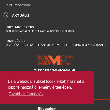
ELÉRHETŐSÉGEINK
history
AKTUÁLIS
2026. AUGUSZTUS
S-KERESZTVASSAL ELLÁTOTT KARD A KÖZÉPKORI PÁRIBÓL
2026. JÚLIUS
A VÖRÖSKERESZT EGYLET ELISMERŐ OKLEVELE IFJ. STOCKINGER REZSŐNÉ RÉSZÉRE
TITKARSAG@WOMM.HU
+36 74 316 222
Ez a weboldal sütiket (cookie-kat) használ a
H-7100 SZEKSZÁRD,
jobb felhasználói élmény érdekében.
SZENT ISTVÁN TÉR 26.
További információk
WWW.WOMM.HU
2026 © COPYRIGHT
Elfogadom