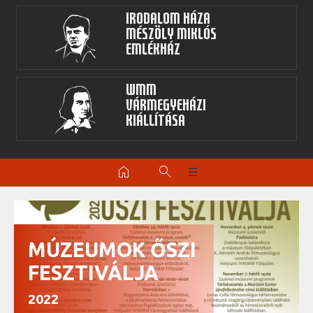
Irodalom Háza
Mészöly Miklós
Emlékház
WMM
Vármegyeházi
kiállítása
home
search
☰
MÚZEUMOK ŐSZI
FESZTIVÁLJA
2022