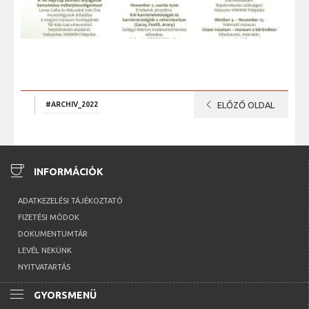
chevron_left
#ARCHIV_2022
ELŐZŐ OLDAL
coffee
INFORMÁCIÓK
ADATKEZELÉSI TÁJÉKOZTATÓ
FIZETÉSI MÓDOK
DOKUMENTUMTÁR
LEVÉL NEKÜNK
NYITVATARTÁS
menu
GYORSMENÜ