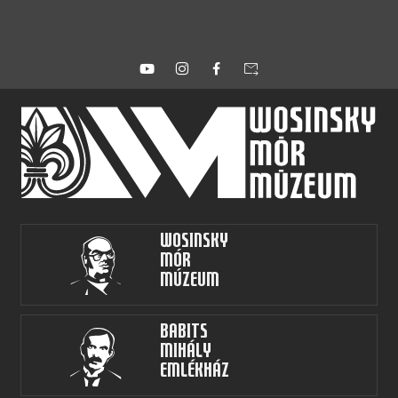
forward_to_inbox
Wosinsky
Mór
Múzeum
Babits
Mihály
Emlékház