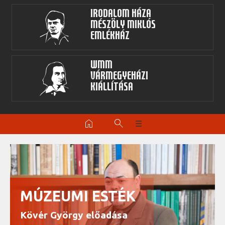
Irodalom Háza
Mészöly Miklós
Emlékház
WMM
Vármegyeházi
kiállítása
home
search
☰
MÚZEUMI ESTÉK
Kövér György előadása