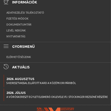
coffee
INFORMÁCIÓK
ADATKEZELÉSI TÁJÉKOZTATÓ
FIZETÉSI MÓDOK
DOKUMENTUMTÁR
LEVÉL NEKÜNK
NYITVATARTÁS
menu
GYORSMENÜ
ELÉRHETŐSÉGEINK
history
AKTUÁLIS
2026. AUGUSZTUS
S-KERESZTVASSAL ELLÁTOTT KARD A KÖZÉPKORI PÁRIBÓL
2026. JÚLIUS
A VÖRÖSKERESZT EGYLET ELISMERŐ OKLEVELE IFJ. STOCKINGER REZSŐNÉ RÉSZÉRE