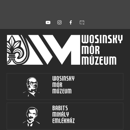
forward_to_inbox
Wosinsky
Mór
Múzeum
Babits
Mihály
Emlékház