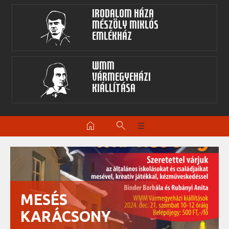
Irodalom Háza
Mészöly Miklós
Emlékház
WMM
Vármegyeházi
kiállítása
home
search
☰
MESÉS
KARÁCSONY