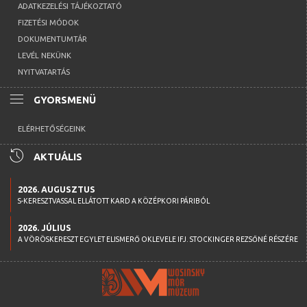
ADATKEZELÉSI TÁJÉKOZTATÓ
FIZETÉSI MÓDOK
DOKUMENTUMTÁR
LEVÉL NEKÜNK
NYITVATARTÁS
menu
GYORSMENÜ
ELÉRHETŐSÉGEINK
history
AKTUÁLIS
2026. AUGUSZTUS
S-KERESZTVASSAL ELLÁTOTT KARD A KÖZÉPKORI PÁRIBÓL
2026. JÚLIUS
A VÖRÖSKERESZT EGYLET ELISMERŐ OKLEVELE IFJ. STOCKINGER REZSŐNÉ RÉSZÉRE