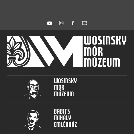
forward_to_inbox
Wosinsky
Mór
Múzeum
Babits
Mihály
Emlékház