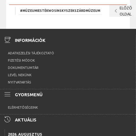
ELŐZŐ
chevron_left
#MÚZEUMIESTÉKWOSINSKYSZEKSZÁRDMÚZEUM
OLDAL
coffee
INFORMÁCIÓK
ADATKEZELÉSI TÁJÉKOZTATÓ
FIZETÉSI MÓDOK
DOKUMENTUMTÁR
LEVÉL NEKÜNK
NYITVATARTÁS
menu
GYORSMENÜ
ELÉRHETŐSÉGEINK
history
AKTUÁLIS
2026. AUGUSZTUS