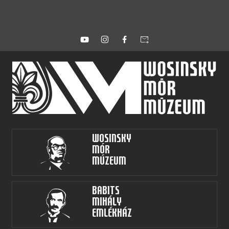
forward_to_inbox
Wosinsky
Mór
Múzeum
Babits
Mihály
Emlékház