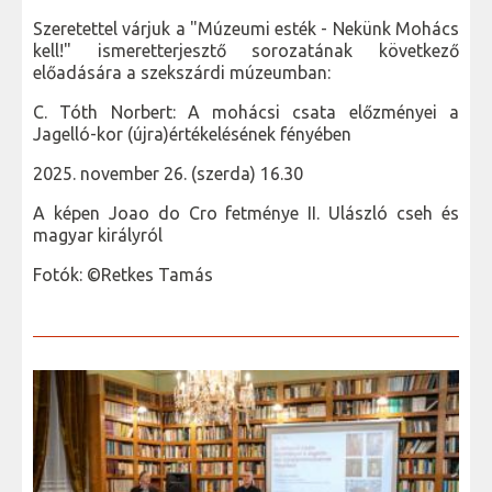
Szeretettel várjuk a "Múzeumi esték - Nekünk Mohács
kell!" ismeretterjesztő sorozatának következő
előadására a szekszárdi múzeumban:
C. Tóth Norbert: A mohácsi csata előzményei a
Jagelló-kor (újra)értékelésének fényében
2025. november 26. (szerda) 16.30
A képen Joao do Cro fetménye II. Ulászló cseh és
magyar királyról
Fotók: ©Retkes Tamás