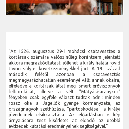
"Az 1526. augusztus 29-i mohácsi csatavesztés a
kortársak számára valószínűleg korántsem jelentett
akkora megrázkódtatást, jóllehet a király halála rövid
távon súlyos következményekkel járt. A 19. század
második felétől azonban a csatavesztés
megmagyarázhatatlan eseménnyé vált, annak okaira,
elfeledve a kortársak által még ismert erőviszonyok
felborulását, illetve a vélt "Mátyási-aranykor"
fényében csak egyféle választ tudtak adni: minden
rossz oka a Jagellók gyenge kormányzata, az
országnagyok széthúzása, "pártoskodása", a királyi
jövedelmek elsikkasztása. Az előadásban e kép
árnyalására tesz kisérletet az előadó az utóbbi
évtizedek kutatási eredményeinek segítségével."