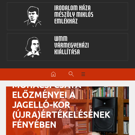
Irodalom Háza
Mészöly Miklós
Emlékház
WMM
Vármegyeházi
kiállítása
C. TÓTH
NORBERT: A
home
search
☰
MOHÁCSI CSATA
ELŐZMÉNYEI A
JAGELLÓ-KOR
(ÚJRA)ÉRTÉKELÉSÉNEK
FÉNYÉBEN