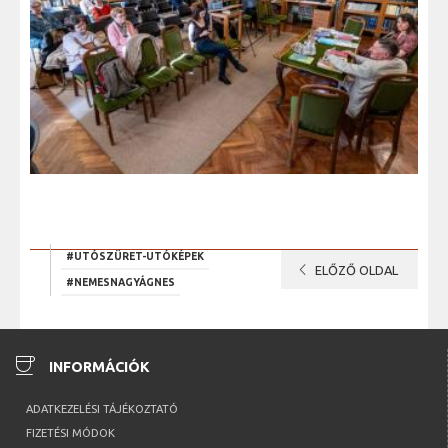
#UTÓSZÜRET-UTÓKÉPEK
chevron_left
ELŐZŐ OLDAL
#NEMESNAGYÁGNES
coffee
INFORMÁCIÓK
ADATKEZELÉSI TÁJÉKOZTATÓ
FIZETÉSI MÓDOK