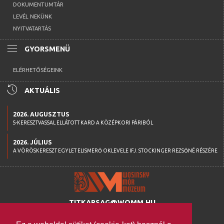
DOKUMENTUMTÁR
LEVÉL NEKÜNK
NYITVATARTÁS
menu
GYORSMENÜ
ELÉRHETŐSÉGEINK
history
AKTUÁLIS
2026. AUGUSZTUS
S-KERESZTVASSAL ELLÁTOTT KARD A KÖZÉPKORI PÁRIBÓL
2026. JÚLIUS
A VÖRÖSKERESZT EGYLET ELISMERŐ OKLEVELE IFJ. STOCKINGER REZSŐNÉ RÉSZÉRE
TITKARSAG@WOMM.HU
+36 74 316 222