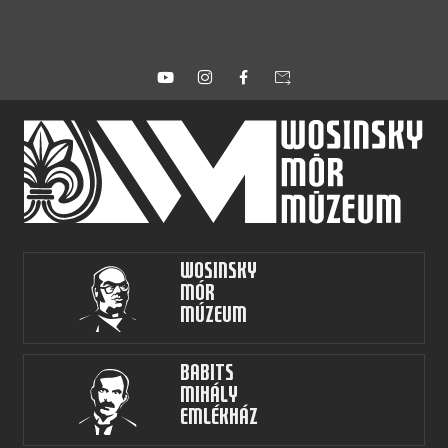
forward_to_inbox
Wosinsky
Mór
Múzeum
Babits
Mihály
Emlékház