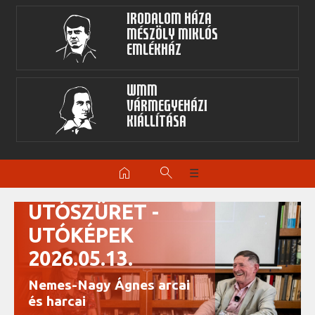
Irodalom Háza
Mészöly Miklós
Emlékház
WMM
Vármegyeházi
kiállítása
home
search
☰
UTÓSZÜRET -
UTÓKÉPEK
2026.05.13.
Nemes-Nagy Ágnes arcai
és harcai