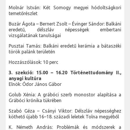
Molnár István: Két Somogy megyei hódoltságkori
temetőrészlet
Buzár Ágota – Bernert Zsolt – Évinger Sándor: Balkáni
eredetű, délszláv népességek embertani
vizsgálatának tanulságai
Pusztai Tamás: Balkáni eredetű kerámia a bátaszéki
török palánk területén
Hozzászólások: 10 perc
3. szekció: 15.00 – 16.20 Történettudomány II.,
anyagi kultúra
Elnök: Ódor János Gábor
Golub Xénia: A grábóci szerb monostor alapítása a
Grábóci krónika tükrében
Szabó Géza – Csányi Viktor: Délszláv népességhez
köthető újabb 16–18. századi leletek Tolna megyéből
K. Németh András: Problémák és módszerek a