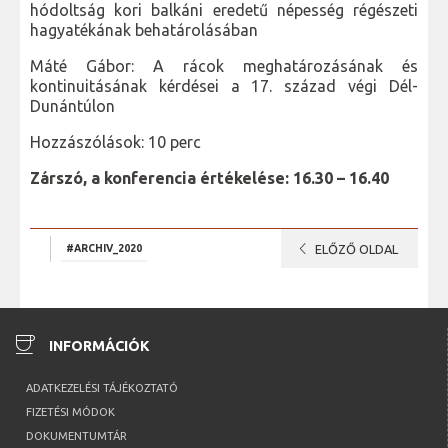
hódoltság kori balkáni eredetű népesség régészeti
hagyatékának behatárolásában
Máté Gábor: A rácok meghatározásának és
kontinuitásának kérdései a 17. század végi Dél-
Dunántúlon
Hozzászólások: 10 perc
Zárszó, a konferencia értékelése: 16.30 – 16.40
chevron_left
#ARCHIV_2020
ELŐZŐ OLDAL
coffee
INFORMÁCIÓK
ADATKEZELÉSI TÁJÉKOZTATÓ
FIZETÉSI MÓDOK
DOKUMENTUMTÁR