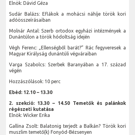
Elnök: Dávid Géza
Sudár Balázs: Eflákok a mohácsi náhíje török kori
adóösszeírásaiban
Molnár Antal: Szerb ortodox egyházi intézmények a
Dunántúlon a török hódoltság idején
Végh Ferenc: „Ellenségből barát?” Rác fegyveresek a
Magyar Királyság dunántúli végváraiban
Varga Szabolcs: Szerbek Baranyában a 17. század
végén
Hozzászólások: 10 perc
Ebéd: 12.10 – 13.30
2. szekció: 13.30 – 14.50 Temetők és palánkok
régészeti kutatása
Elnök: Wicker Erika
Gallina Zsolt: Balatonig terjedt a Balkán? Török kori
muszlim temető(k) Fonyód-Bézsenyen