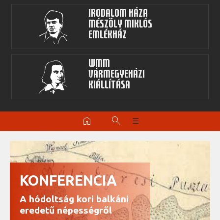
Irodalom Háza
Mészöly Miklós
Emlékház
WMM
Vármegyeházi
kiállítása
home
search
☰
KONFERENCIA
A hódoltság kori balkáni
eredetű népességről