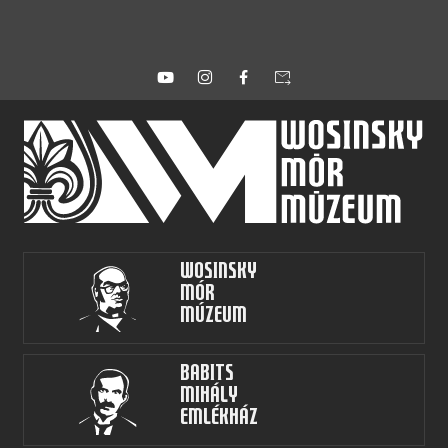
forward_to_inbox
Wosinsky
Mór
Múzeum
Babits
Mihály
Emlékház