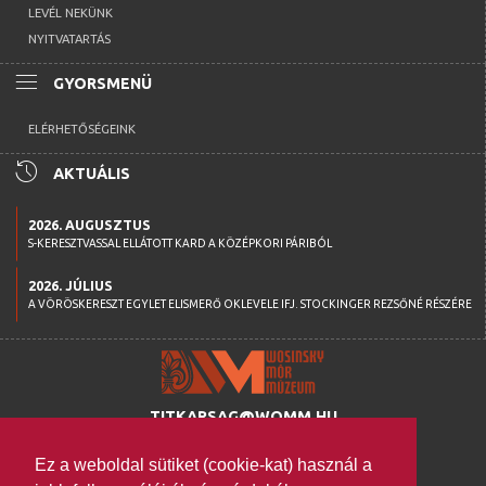
LEVÉL NEKÜNK
NYITVATARTÁS
menu
GYORSMENÜ
ELÉRHETŐSÉGEINK
history
AKTUÁLIS
2026. AUGUSZTUS
S-KERESZTVASSAL ELLÁTOTT KARD A KÖZÉPKORI PÁRIBÓL
2026. JÚLIUS
A VÖRÖSKERESZT EGYLET ELISMERŐ OKLEVELE IFJ. STOCKINGER REZSŐNÉ RÉSZÉRE
TITKARSAG@WOMM.HU
+36 74 316 222
Ez a weboldal sütiket (cookie-kat) használ a
H-7100 SZEKSZÁRD,